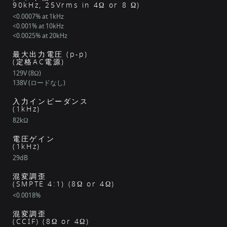
90kHz, 25Vrms in 4Ω or 8 Ω)
<0.0007% at 1kHz
<0.001% at 10kHz
<0.0025% at 20kHz
最大出力電圧 (p-p)
(定格AC電源)
129V (8Ω)
138V (ロードなし)
入力インピーダンス
(1kHz)
82kΩ
電圧ゲイン
(1kHz)
29dB
混変調歪
(SMPTE 4:1) (8Ω or 4Ω)
<0.0018%
混変調歪
(CCIF) (8Ω or 4Ω)