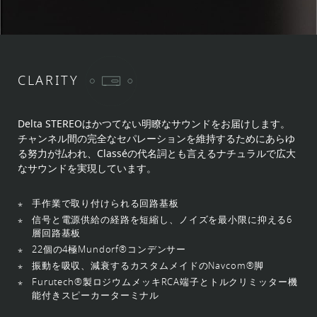
CLARITY
Delta STEREOはかつてない明瞭なサウンドをお届けします。
チャンネル間の完全なセパレーションを維持するためにあらゆ
る努力が払われ、Classéの代名詞とも言えるナチュラルで広大
なサウンドを実現しています。
手作業で取り付けられる回路基板
信号と電源供給の経路を短縮し、ノイズを最小限に抑える6
層回路基板
22個の4極Mundorf®コンデンサー
振動を吸収、減衰するカスタムメイドのNavcom®脚
Furutech®製ロジウムメッキRCA端子とトルクリミッター機
能付きスピーカーターミナル