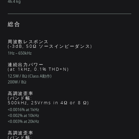
46.4 kg
総合
周波数レスポンス
(-3dB, 50Ω ソースインピーダンス)
1Hz – 650kHz
連続出力パワー
(at 1kHz, 0.1% THD+N)
12.5W / 8Ω (Class A動作)
200W / 8Ω
高調波歪率
(バンド幅:
500kHz, 25Vrms in 4Ω or 8 Ω)
<0.0016% at 1kHz
<0.002% at 10kHz
<0.003% at 20kHz
高調波歪率
(バンド幅: