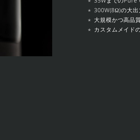
35WまでのPure C
300W(8Ω)の大
大規模かつ高品
カスタムメイド