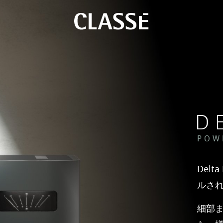
POW
Del
ルさ
細部