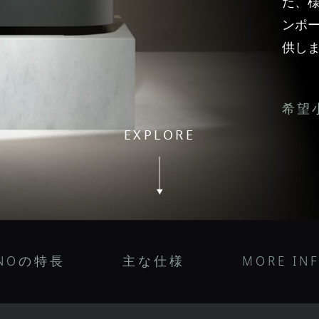
た、
ンポ
供し
希望小
EXPLORE
ONOの特長
主な仕様
MORE IN