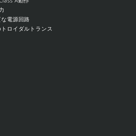
lass A動作
出力
質な電源回路
のトロイダルトランス