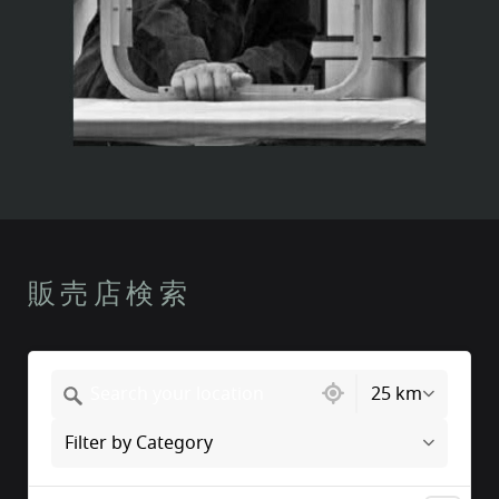
販売店検索
217 locations found
25 km
Filter by Category