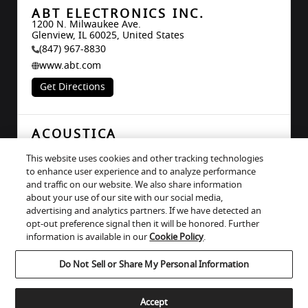
ABT ELECTRONICS INC.
1200 N. Milwaukee Ave.

Glenview, IL 60025, United States
(847) 967-8830
www.abt.com
Get Directions
ACOUSTICA
17 Hoole Road

Chester, Cheshire CH2 3NH, United Kingdom
This website uses cookies and other tracking technologies
#ERROR!
to enhance user experience and to analyze performance
and traffic on our website. We also share information
www.acoustica.co.uk/
about your use of our site with our social media,
info@acoustica.co.uk
advertising and analytics partners. If we have detected an
Get Directions
opt-out preference signal then it will be honored. Further
information is available in our
Cookie Policy
.
Cookies help us improve your website experience.
Do Not Sell or Share My Personal Information
By using our website, you agree to our use of cookies.
ADAPTIVE INTEGRATORS LLC
Privacy-Policy
1955 OLD BETHLEHEM ROAD

Quakertown, PA 18951, United States
Accept
Accept
(267) 228-5265