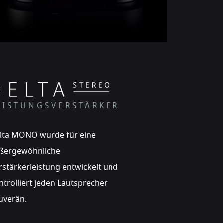
EISTUNGSVERSTÄRKER
lta MONO wurde für eine
ßergewöhnliche
rstärkerleistung entwickelt und
ntrolliert jeden Lautsprecher
uverän.